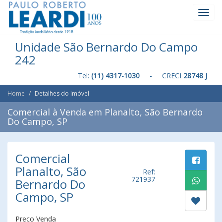
Toggl
Navig
Unidade São Bernardo Do Campo
242
Tel:
(11) 4317-1030
- CRECI
28748 J
Home
Detalhes do Imóvel
Comercial à Venda em Planalto, São Bernardo
Do Campo, SP
Comercial
Planalto, São
Ref:
721937
Bernardo Do
Campo, SP
Preço Venda