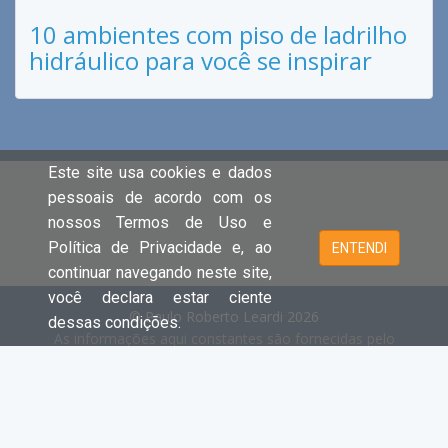
10 ambientes com piso de ladrilho
hidráulico para você se inspirar
Este site usa cookies e dados
pessoais de acordo com os
nossos Termos de Uso e
Política de Privacidade e, ao
ENTENDI
continuar navegando neste site,
você declara estar ciente
© Paulo Roberto Leardi 2026
dessas condições.
As informações aqui constantes são fornecidas pelo
proprietário do imóvel e estão sujeitas a alteração a
qualquer momento.
Cada unidade é juridica e financeiramente independente e
registrada no Creci.
- Clique aqui e acesse o site principal e