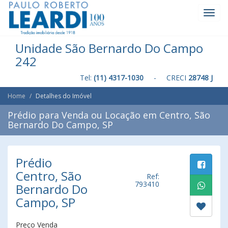
Toggl
Navig
Unidade São Bernardo Do Campo
242
Tel:
(11) 4317-1030
- CRECI
28748 J
Home
Detalhes do Imóvel
Prédio para Venda ou Locação em Centro, São
Bernardo Do Campo, SP
Prédio
Centro, São
Ref:
793410
Bernardo Do
Campo, SP
Preço Venda