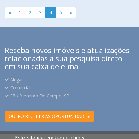
«
1
2
3
4
5
»
Receba novos imóveis e atualizações
relacionadas à sua pesquisa direto
em sua caixa de e-mail!
Alugar
Comercial
São Bernardo Do Campo, SP
QUERO RECEBER AS OPORTUNIDADES!
Este site usa cookies e dados