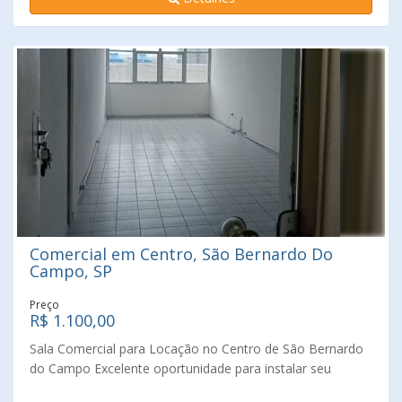
área útil Ambiente amplo e bem distribuído Excelente
iluminação natural Banheiro privativo Localização
estratégica com fácil acesso às principais vias da cidade
Próxima a comércios, escolas, restaurantes, bancos e
transporte público A localização privilegiada proporciona
praticidade para colaboradores e clientes, agregando mais
visibilidade e conveniência ao seu negócio. Agende uma
visita e conheça pessoalmente este excelente espaço
comercial na Vila Dusi.
Comercial em Centro, São Bernardo Do
Campo, SP
Preço
R$ 1.100,00
Sala Comercial para Locação no Centro de São Bernardo
do Campo Excelente oportunidade para instalar seu
negócio em uma das regiões mais movimentadas e