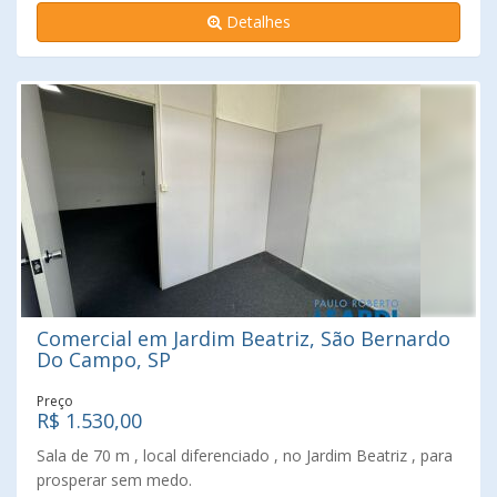
Posição frente, segundo andar. Localização estratégica,
Detalhes
oferece conveniência e visibilidade para seu
empreendimento. Uma área bem estabelecida e de fácil
acesso. Infraestrutura comercial, proporcionando uma
variedade de serviços e comércios. Adiciona praticidade a
essa experiência. Se você gostou dessas características.
Venha conferir. Paulo Roberto Leardi á mais de 100 anos
realizando sonhos com segurança e tranquilidade.
Comercial em Jardim Beatriz, São Bernardo
Do Campo, SP
Preço
R$ 1.530,00
Sala de 70 m , local diferenciado , no Jardim Beatriz , para
prosperar sem medo.