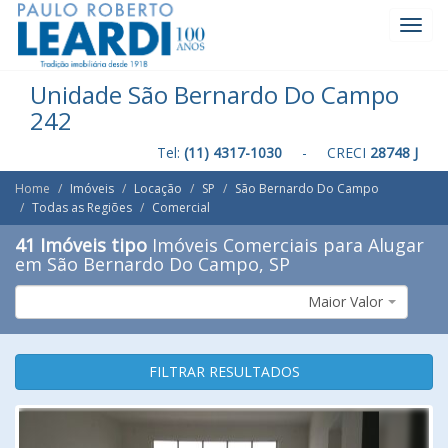
Toggl
Navig
Unidade São Bernardo Do Campo
242
Tel:
(11) 4317-1030
- CRECI
28748 J
Home
Imóveis
Locação
SP
São Bernardo Do Campo
Todas as Regiões
Comercial
41 Imóveis tipo
Imóveis Comerciais para Alugar
em São Bernardo Do Campo, SP
Maior Valor
FILTRAR RESULTADOS