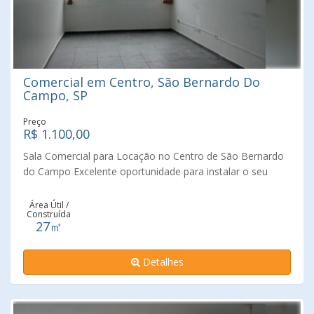
Comercial em Centro, São Bernardo Do
Campo, SP
Preço
R$ 1.100,00
Sala Comercial para Locação no Centro de São Bernardo
do Campo Excelente oportunidade para instalar o seu
negócio em uma localização estratégica no coração de
São Bernardo do Campo. Sala comercial com 27 m²,
Área Útil /
Construída
localizada no 1º andar, com banheiro privativo, posição
27㎡
lateral e vista livre, oferecendo um ambiente funcional e
versátil para diferentes segmentos, como escritórios,
Detalhes
consultórios, estúdios e demais atividades profissionais.
Situada em prédio comercial, a sala encontra-se vaga e
pronta para ocupação imediata, proporcionando
praticidade para quem busca iniciar ou expandir suas