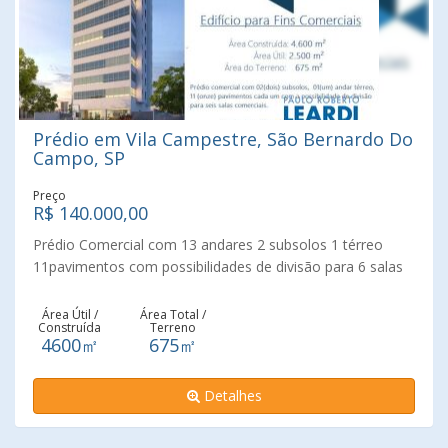
Prédio em Vila Campestre, São Bernardo Do
Campo, SP
Preço
R$ 140.000,00
Prédio Comercial com 13 andares 2 subsolos 1 térreo
11pavimentos com possibilidades de divisão para 6 salas
comerciais .No centro de São Bernardo , térreo banheiro
feminino e masculino , elevadores 2 com capacidade de
Área Útil /
Área Total /
Construída
Terreno
650kg cada Auditório . Do 1 ao 11 anadr salas comerciais
4600㎡
675㎡
6 salas por andar cada andar tem 6 banheiros um por sala
,12 andar tem duas salas e dois banheiros tem uma mini
Detalhes
copa e duas áreas abertas . 13 andar dois vestiários
,masculino e feminino ,,uma mini copa e uma ´área aberta
.