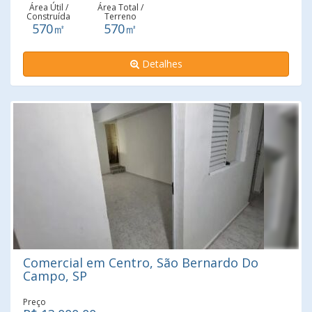
industria de todos segmentos, funilaria, mecânica, entre
Área Útil /
Área Total /
Construída
Terreno
outros . agende uma visita .
570㎡
570㎡
Detalhes
Comercial em Centro, São Bernardo Do
Campo, SP
Preço