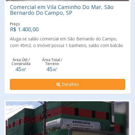
Comercial em Vila Caminho Do Mar, São
Bernardo Do Campo, SP
Preço
R$ 1.400,00
Aluga-se salão comercial em São Bernardo do Campo,
com 45m2. o Imóvel possui 1 banheiro, salão com balcão
e churrasqueira. Entrada por 2 portas. Todo em piso frio.
O imóvel está com ótima localização, próximo de
Área Útil /
Área Total /
Construída
Terreno
academias, mercados, padarias, farmácias, hospital, entre
45㎡
45㎡
outros comércios locais. Fácil acesso a Avenida Caminho
do Mar, com facilidade de transporte público. E tendo
Detalhes
saída para a Rodovia Anchieta, tanto acesso a São Paulo,
quanto Baixada Santista. Agende já sua visita conosco.