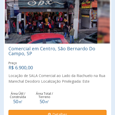
Comercial em Centro, São Bernardo Do
Campo, SP
Preço
R$ 6.900,00
Locação de SALA Comercial ao Lado da Riachuelo na Rua
Marechal Deodoro Localização Privilegiada: Este
espaçoso sala comercial está estrategicamente localizado
ao lado da famosa loja de departamentos Riachuelo, na
Área Útil /
Área Total /
Construída
Terreno
movimentada Rua Marechal Deodoro. Com uma
50㎡
50㎡
localização tão central, seu negócio estará no epicentro
da atividade comercial, desfrutando de excelente
Detalhes