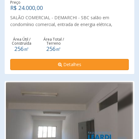
Preço
R$ 24.000,00
SALÃO COMERCIAL - DEMARCHI - SBC salão em
condomínio comercial, entrada de energia elétrica,
entrada de linha telefônica, catraca eletrônica, guarita de
segurança, acesso para deficientes físicos, fácil acesso.
Área Útil /
Área Total /
Construída
Terreno
256 M2 de área útil
256㎡
256㎡
Detalhes