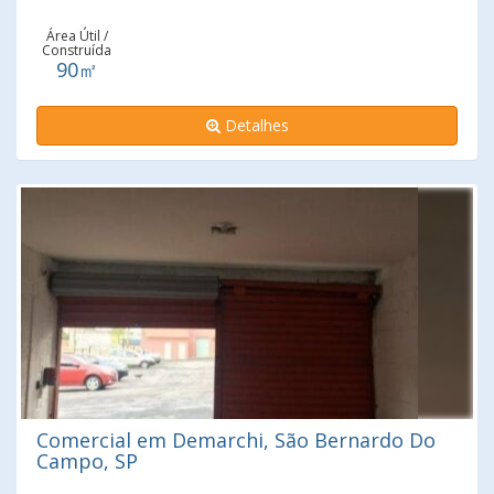
ao corredor ABD. Imóvel ideal para escritórios,
consultórios, clínica. Variedade de comércio
Área Útil /
Construída
90㎡
Detalhes
Comercial em Demarchi, São Bernardo Do
Campo, SP