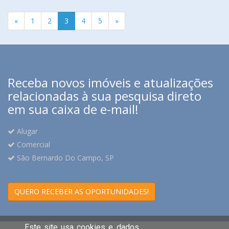
«
1
2
3
4
5
»
Receba novos imóveis e atualizações
relacionadas à sua pesquisa direto
em sua caixa de e-mail!
Alugar
Comercial
São Bernardo Do Campo, SP
QUERO RECEBER AS OPORTUNIDADES!
Este site usa cookies e dados