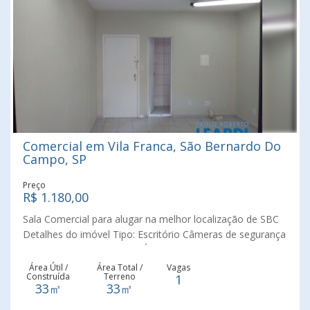
Excelente localização.
Comercial em Vila Franca, São Bernardo Do
Campo, SP
Preço
R$ 1.180,00
Sala Comercial para alugar na melhor localização de SBC
Detalhes do imóvel Tipo: Escritório Câmeras de segurança
Elevador Tamanho: 33 m² Ótima localização, em frente ao
mercado Municipal de São Bernado do Campo. Iluminação
Área Útil /
Área Total /
Vagas
Construída
Terreno
1
com lâmpadas de LED tubular, diminui o calor do
33㎡
33㎡
ambiente por não precisar de reator.