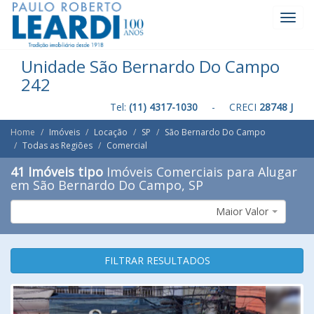
Toggl
Navig
Unidade São Bernardo Do Campo
242
Tel:
(11) 4317-1030
- CRECI
28748 J
Home
Imóveis
Locação
SP
São Bernardo Do Campo
Todas as Regiões
Comercial
41 Imóveis tipo
Imóveis Comerciais para Alugar
em São Bernardo Do Campo, SP
Maior Valor
FILTRAR RESULTADOS