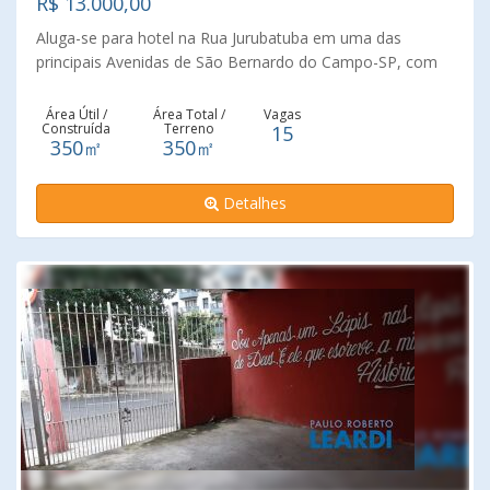
R$ 13.000,00
Aluga-se para hotel na Rua Jurubatuba em uma das
principais Avenidas de São Bernardo do Campo-SP, com
350 m2. fácil acesso à rodovia Anchieta, próximo a
mercados, bancos e hospitais. São 14 suites. O imóvel
Área Útil /
Área Total /
Vagas
Construída
Terreno
15
conta com elevador, cozinha, refeitório, lavanderia,
350㎡
350㎡
recepção e estacionamento para 15 veículos. Ideal para
Hotel, hostel, Pousada, Alojamento, etc.
Detalhes