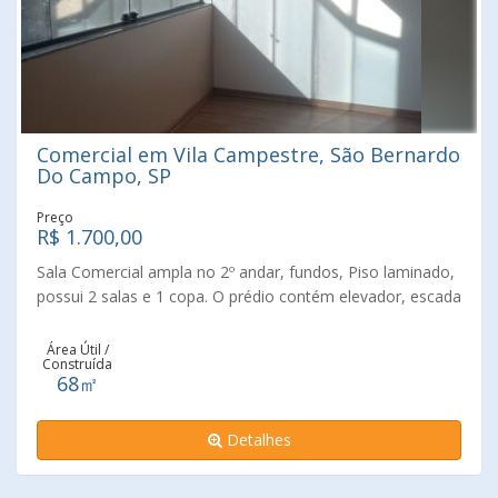
Comercial em Vila Campestre, São Bernardo
Do Campo, SP
Preço
R$ 1.700,00
Sala Comercial ampla no 2º andar, fundos, Piso laminado,
possui 2 salas e 1 copa. O prédio contém elevador, escada
de emergência, em cada andar 01 banheiro no hall,
recepção, vaga e Acesso p/ deficiente físico na frente do
Área Útil /
Construída
prédio. água inclusa no condomínio. Sem vaga de
68㎡
garagem.
Detalhes