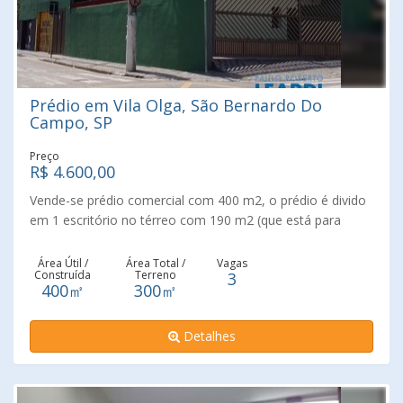
Prédio em Vila Olga, São Bernardo Do
Campo, SP
Preço
R$ 4.600,00
Vende-se prédio comercial com 400 m2, o prédio é divido
em 1 escritório no térreo com 190 m2 (que está para
locação), alguns salões comercias, no primeiro andar
possui 13 salas comerciais. Ótimo para escritórios de
Área Útil /
Área Total /
Vagas
Construída
Terreno
3
advocacia, dentistas, nutricionistas, administração entre
400㎡
300㎡
outros. Imóvel com ótima localização, próximo ao
terminal de troleibus Ferrazópolis, com acesso a vários
Detalhes
ônibus e saída da Rodovia Anchieta tanto para São Paulo,
como Baixada Santista. Próximo da principal rua de
comércios do centro de São Bernardo do Campo, com
lojas, mercados, farmácias, bancos, entre outros.