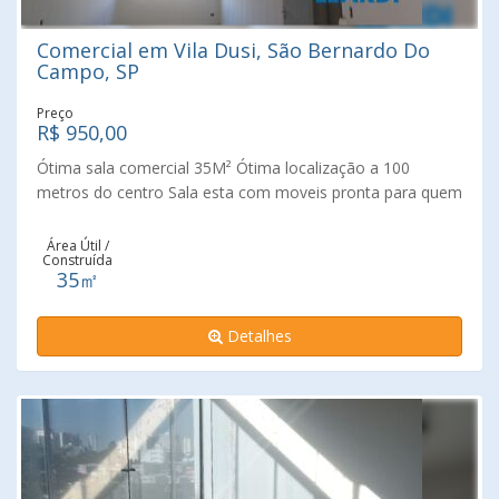
Comercial em Vila Dusi, São Bernardo Do
Campo, SP
Preço
R$ 950,00
Ótima sala comercial 35M² Ótima localização a 100
metros do centro Sala esta com moveis pronta para quem
esta procurando um lugar pronto de fácil acesso e ótima
localização.
Área Útil /
Construída
35㎡
Detalhes