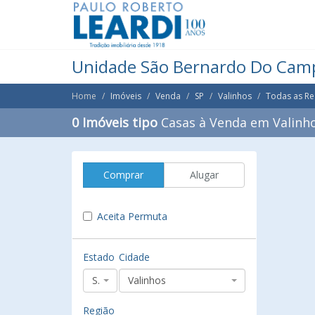
Unidade São Bernardo Do Cam
Home
Imóveis
Venda
SP
Valinhos
Todas as Re
0 Imóveis tipo
Casas à Venda em Valinho
Comprar
Alugar
Aceita Permuta
Estado
Cidade
SP
Valinhos
Região