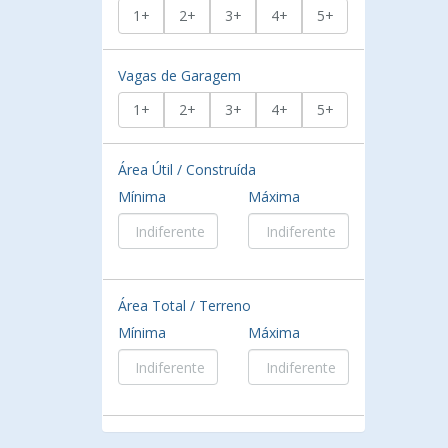
1+
2+
3+
4+
5+
Vagas de Garagem
1+
2+
3+
4+
5+
Área Útil / Construída
Mínima
Máxima
Área Total / Terreno
Mínima
Máxima