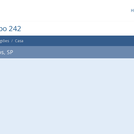
H
po 242
giões
Casa
s, SP