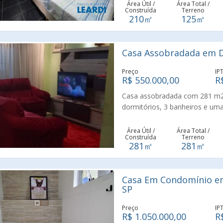
Área Útil /
Área Total /
Construída
Terreno
210㎡
125㎡
Casa Assobradada em D
Preço
IP
R$ 550.000,00
R
Casa assobradada com 281 m2,
dormitórios, 3 banheiros e um
ampla em forma de L com sanca
molduras, lavanderia grande c
Área Útil /
Área Total /
Construída
Terreno
são 2 quartos, sala grande, co
281㎡
281㎡
pequena e um banheiro com azu
de água e luz individualizados. 
Casa Em Condomínio em
SP
Preço
IP
R$ 1.050.000,00
R