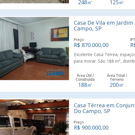
248㎡
125㎡
Casa De Vila em Jardim
Campo, SP
Preço
IP
R$ 870.000,00
R
Excelente Casa Térrea, espaço
para morar. São 188 m², distri
banheira com saída para um pe
planejados, banheiro, lavander
Área Útil /
Área Total /
Construída
Terreno
fundos com churrasqueira, entra
188㎡
200㎡
lavanderia. Bairro residencial 
completa que o bairro oferece, 
Próximo a Avenida Robert Kenne
Casa Térrea em Conjunt
cidade. Aceita financiamento 
Do Campo, SP
espaço. ACEITA PERMUTA por a
vaga, com elevador, na região
Preço
R$ 900.000,00
Ramos, valor até R$ 450 mil. Ad
gostou dessas características.