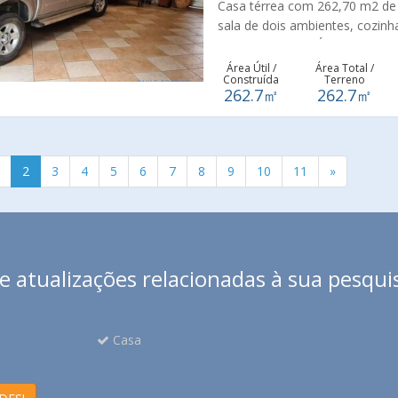
Casa térrea com 262,70 m2 de 
100 anos realizando sonhos co
sala de dois ambientes, cozin
lavabo adicional. Área de serv
gourmet e churrasqueira. Local
Área Útil /
Área Total /
Construída
Terreno
262.7㎡
262.7㎡
2
3
4
5
6
7
8
9
10
11
»
 atualizações relacionadas à sua pesqui
Casa