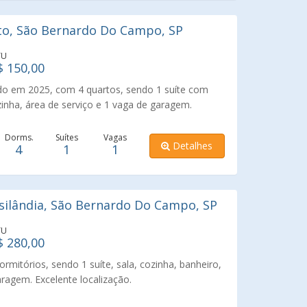
to, São Bernardo Do Campo, SP
TU
$ 150,00
 em 2025, com 4 quartos, sendo 1 suíte com
zinha, área de serviço e 1 vaga de garagem.
o a Rodovia Anchieta, comércios e supermercados.
Dorms.
Suítes
Vagas
Detalhes
4
1
1
silândia, São Bernardo Do Campo, SP
TU
$ 280,00
itórios, sendo 1 suíte, sala, cozinha, banheiro,
aragem. Excelente localização.