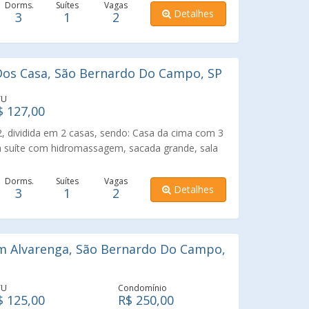
Dorms.
Suítes
Vagas
Detalhes
3
1
2
os Casa, São Bernardo Do Campo, SP
TU
$ 127,00
 dividida em 2 casas, sendo: Casa da cima com 3
a suíte com hidromassagem, sacada grande, sala
, copa e cozinha com azulejos até o teto e
om churrasqueira e área gourmet. A Casa de baixo,
Dorms.
Suítes
Vagas
Detalhes
3
1
2
zinha média com azulejos até o teto, lavanderia
lejo. Garagem para 2 carros. Relógios e medição
Excelente localização.
 Alvarenga, São Bernardo Do Campo,
TU
Condomínio
$ 125,00
R$ 250,00