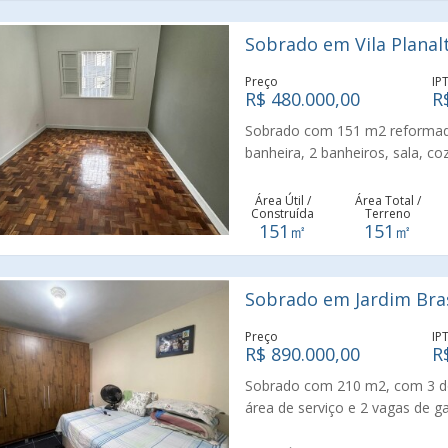
Sobrado em Vila Planal
Preço
IP
R$ 480.000,00
R
Sobrado com 151 m2 reformado
banheira, 2 banheiros, sala, co
Excelente localização, próxim
Área Útil /
Área Total /
Construída
Terreno
151㎡
151㎡
Sobrado em Jardim Bra
Preço
IP
R$ 890.000,00
R
Sobrado com 210 m2, com 3 dorm
área de serviço e 2 vagas de g