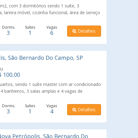
2, com 3 dormitórios sendo 1 suíte, 3
, lareira móvel, cozinha funcional, área de serviço
ragem. O terreno tem 800 m2, com área de Lazer
o, banheira SPA, salão de jogos com pebolim e
Dorms.
Suítes
Vagas
Detalhes
3
1
6
nsa, salão de festas espaçoso com pia de
heiro, ducha para piscina, piscina com 8 metros
eira e Forno à lenha. Tem acesso a represa
imóvel está situado em uma região com fácil
is, São Bernardo Do Campo, SP
 bairro Alvarenga oferece uma infraestrutura
spitais e comércio diversificado. Excelente
TU
$ 100,00
artos, sendo 1 suíte master com ar-condicionado
4 banheiros, 3 salas amplas e 4 vagas de
scritório, banheiro e depósito, churrasqueira,
mários planejados nos quartos, cozinha, lavanderia
Dorms.
Suítes
Vagas
Detalhes
3
1
4
l e de serviço, claraboia, sistema de câmeras,
 duplo com lustre central, além de sistema solar -
iras e lavanderia). Excelente localização.
ova Petrópolis, São Bernardo Do