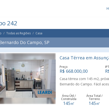
H
po 242
o
Todas as Regiões
Casa
 Bernardo Do Campo, SP
Casa Térrea em Assunç
Preço
IP
R$ 668.000,00
R
Casa térrea com 145 m2, próxi
Bernardo do Campo. Fácil aces
Próximo a comércios, bancos, e
3 vagas de garagem, 2 quartos,
Área Útil /
Área Total /
Construída
Terreno
Fundo fechado e coberto, com c
145㎡
145㎡
arejada e iluminada.