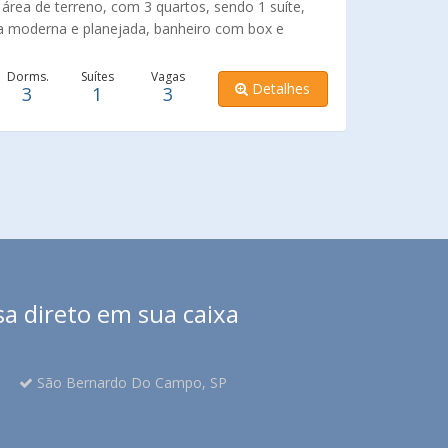
área de terreno, com 3 quartos, sendo 1 suíte,
m segurança e tranquilidade.
ha moderna e planejada, banheiro com box e
iço, espaço de lazer no piso superior com espaço
izada em uma rua sem saída e muito tranquila.
Dorms.
Suítes
Vagas
Detalhes
3
1
3
sa direto em sua caixa
São Bernardo Do Campo, SP