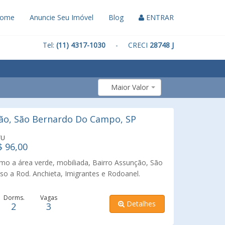
ome
Anuncie Seu Imóvel
Blog
ENTRAR
Tel:
(11) 4317-1030
- CRECI
28748 J
Maior Valor
ão, São Bernardo Do Campo, SP
TU
$ 96,00
mo a área verde, mobiliada, Bairro Assunção, São
so a Rod. Anchieta, Imigrantes e Rodoanel.
scolas e faculdade. Possui 2 portões eletrônicos,
 sala, banheiro com box de vidro e cozinha ampla.
Dorms.
Vagas
Detalhes
2
3
hurrasqueira. Varanda superior. Piso frio, bem