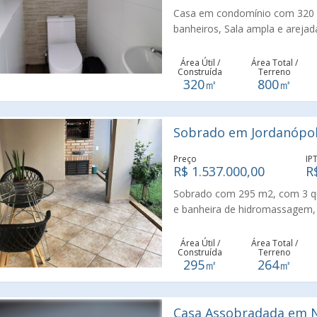
Casa em condomínio com 320 m
banheiros, Sala ampla e arejada
independente e 6 vagas de ga
com jardim gramado e pergolad
Área Útil /
Área Total /
Construída
Terreno
mesa de carteado, horta suspe
320㎡
800㎡
mármore e fogão embutido, ban
com cascata e hidro, churrasqu
Billings e clube campestre. O 
Sobrado em Jordanópol
acesso a serviços essenciais, o
completa, incluindo escolas, ho
Preço
IP
localização.
R$ 1.537.000,00
R
Sobrado com 295 m2, com 3 qu
e banheira de hidromassagem, 
garagem. Jardim, garagem com e
lavanderia, quintal e sótão. Ar
Área Útil /
Área Total /
Construída
Terreno
e sala de TV. Com entrada socia
295㎡
264㎡
alarme, interfone, e pé-direito
placas solares (chuveiros, torne
Casa Assobradada em N