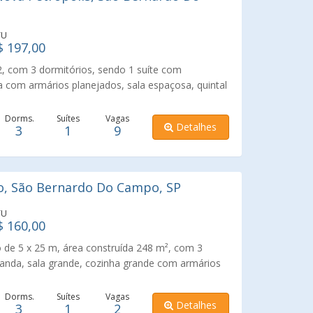
TU
$ 197,00
 com 3 dormitórios, sendo 1 suíte com
com armários planejados, sala espaçosa, quintal
 frente da sala, 4 banheiros sendo 1 lavabo,
a (dependência para funcionário com banheiro),
Dorms.
Suítes
Vagas
Detalhes
3
1
9
asqueira. Próximo a comércios, escolas
is, clinicas, prédios públicos, mercados, padarias,
rechal Deodoro. Excelente localização.
, São Bernardo Do Campo, SP
TU
$ 160,00
de 5 x 25 m, área construída 248 m², com 3
randa, sala grande, cozinha grande com armários
r lateral amplo com porta de alumínio. 4
ra coberta e as duas áreas com banheiro. Portão
Dorms.
Suítes
Vagas
Detalhes
3
1
2
ros. Excelente localização.