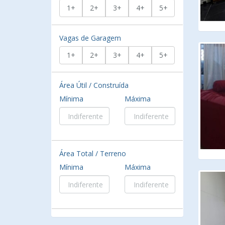
1+
2+
3+
4+
5+
Vagas de Garagem
1+
2+
3+
4+
5+
Área Útil / Construída
Mínima
Máxima
Área Total / Terreno
Mínima
Máxima