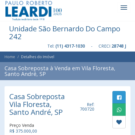
Toggl
Navig
Unidade São Bernardo Do Campo
242
Tel:
(11) 4317-1030
- CRECI
28748 J
Home
Detalhes do Imóvel
Casa Sobreposta à Venda em Vila Floresta,
Santo André, SP
Casa Sobreposta
Vila Floresta,
Ref:
700720
Santo André, SP
Preço Venda
R$ 375.000,00