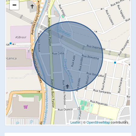
−
Leaflet
| ©
OpenStreetMap
contributors