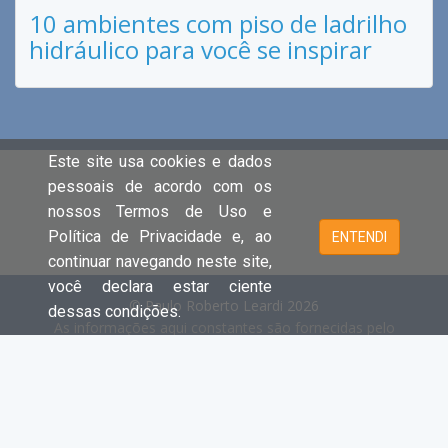
10 ambientes com piso de ladrilho
hidráulico para você se inspirar
Este site usa cookies e dados
pessoais de acordo com os
nossos Termos de Uso e
Política de Privacidade e, ao
ENTENDI
continuar navegando neste site,
você declara estar ciente
© Paulo Roberto Leardi 2026
dessas condições.
As informações aqui constantes são fornecidas pelo
proprietário do imóvel e estão sujeitas a alteração a
qualquer momento.
Cada unidade é juridica e financeiramente independente e
registrada no Creci.
- Clique aqui e acesse o site principal e
todas as ofertas da PAULO ROBERTO LEARDI.