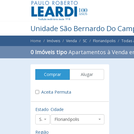
Unidade São Bernardo Do Cam
Home
Imóveis
Venda
SC
Florianópolis
Todas 
0 Imóveis tipo
Apartamentos à Venda em
Comprar
Alugar
Aceita Permuta
Estado
Cidade
SC
Florianópolis
Região