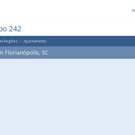
H
po 242
as Regiões
Apartamento
 Florianópolis, SC