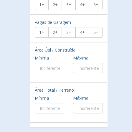
1+
2+
3+
4+
5+
Vagas de Garagem
1+
2+
3+
4+
5+
Área Útil / Construída
Mínima
Máxima
Área Total / Terreno
Mínima
Máxima